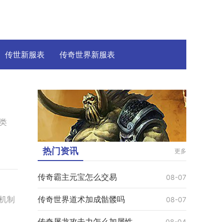
传世新服表
传奇世界新服表
类
热门资讯
更多
传奇霸主元宝怎么交易
08-07
传奇世界道术加成骷髅吗
机制
08-07
传奇屠龙攻击力怎么加属性
08-04