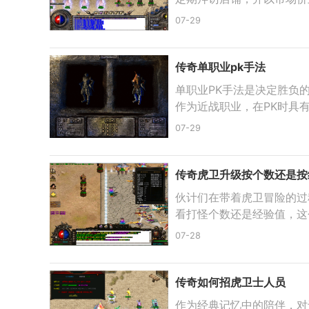
07-29
传奇单职业pk手法
单职业PK手法是决定胜负
作为近战职业，在PK时具
07-29
传奇虎卫升级按个数还是按
伙计们在带着虎卫冒险的过
看打怪个数还是经验值，这
07-28
传奇如何招虎卫士人员
作为经典记忆中的陪伴，对