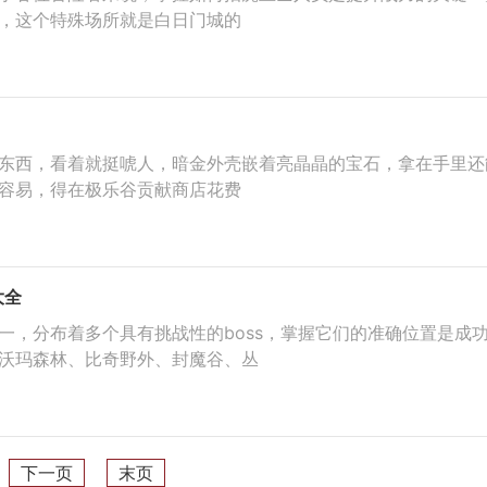
，这个特殊场所就是白日门城的
东西，看着就挺唬人，暗金外壳嵌着亮晶晶的宝石，拿在手里还
容易，得在极乐谷贡献商店花费
大全
一，分布着多个具有挑战性的boss，掌握它们的准确位置是成
沃玛森林、比奇野外、封魔谷、丛
下一页
末页