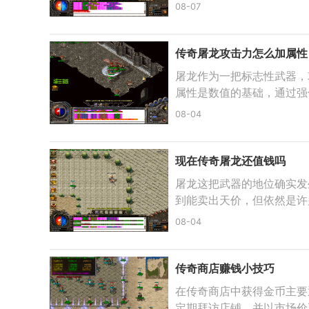
08-07
传奇屠龙攻击力怎么加属性
屠龙作为一把标志性武器，
属性是数值的基础，通过强
08-04
现在传奇屠龙还值钱吗
屠龙这把武器的地位确实发
到能卖出天价，但依然是许
08-04
传奇商店赚钱小技巧
在传奇商店中获得金币主要
定期拜访店铺，并以市场价