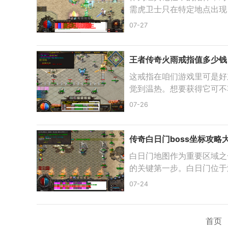
需虎卫士只在特定地点出现
07-27
王者传奇火雨戒指值多少钱
这戒指在咱们游戏里可是好
觉到温热。想要获得它可不
07-26
传奇白日门boss坐标攻略
白日门地图作为重要区域之
的关键第一步。白日门位于
07-24
首页