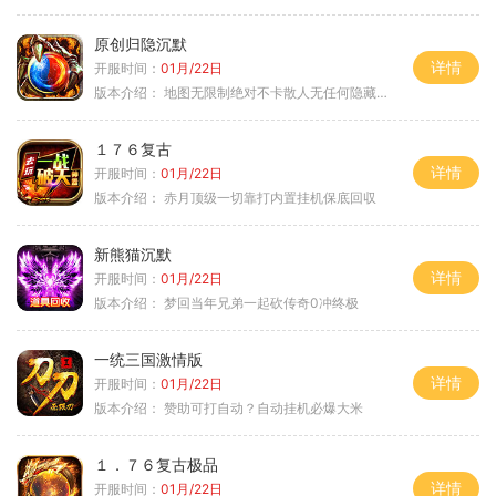
原创归隐沉默
详情
开服时间：
01月/22日
版本介绍：
地图无限制绝对不卡散人无任何隐藏消费
１７６复古
详情
开服时间：
01月/22日
版本介绍：
赤月顶级一切靠打内置挂机保底回収
新熊猫沉默
详情
开服时间：
01月/22日
版本介绍：
梦回当年兄弟一起砍传奇0冲终极
一统三国激情版
详情
开服时间：
01月/22日
版本介绍：
赞助可打自动？自动挂机必爆大米
１．７６复古极品
详情
开服时间：
01月/22日