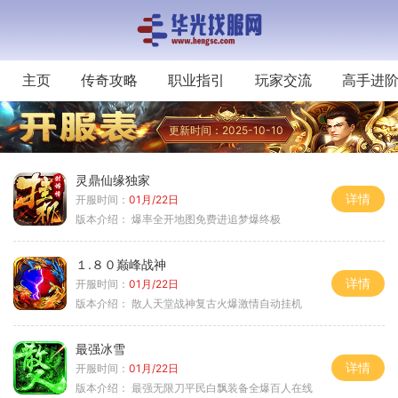
主页
传奇攻略
职业指引
玩家交流
高手进
更新时间：2025-10-10
灵鼎仙缘独家
详情
开服时间：
01月/22日
版本介绍：
爆率全开地图免费进追梦爆终极
１.８０巅峰战神
详情
开服时间：
01月/22日
版本介绍：
散人天堂战神复古火爆激情自动挂机
最强冰雪
详情
开服时间：
01月/22日
版本介绍：
最强无限刀平民白飘装备全爆百人在线