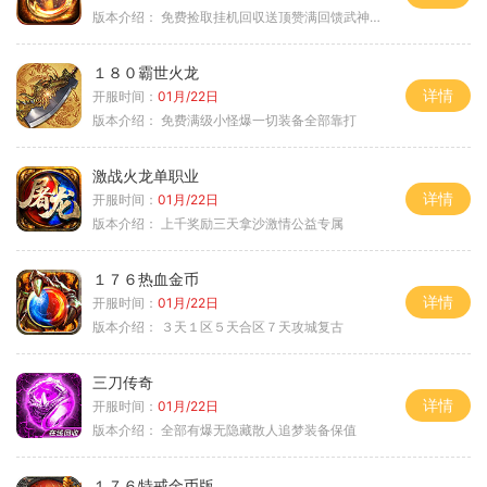
版本介绍：
免费捡取挂机回収送顶赞满回馈武神之力
１８０霸世火龙
详情
开服时间：
01月/22日
版本介绍：
免费满级小怪爆一切装备全部靠打
激战火龙单职业
详情
开服时间：
01月/22日
版本介绍：
上千奖励三天拿沙激情公益专属
１７６热血金币
详情
开服时间：
01月/22日
版本介绍：
３天１区５天合区７天攻城复古
三刀传奇
详情
开服时间：
01月/22日
版本介绍：
全部有爆无隐藏散人追梦装备保值
１７６特戒金币版