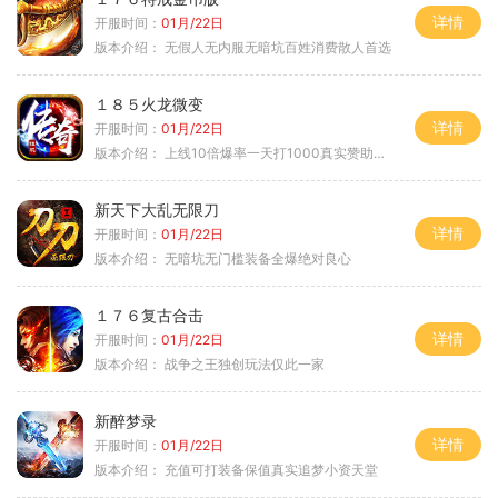
详情
开服时间：
01月/22日
版本介绍：
无假人无内服无暗坑百姓消费散人首选
１８５火龙微变
详情
开服时间：
01月/22日
版本介绍：
上线10倍爆率一天打1000真实赞助一夜终
新天下大乱无限刀
详情
开服时间：
01月/22日
版本介绍：
无暗坑无门槛装备全爆绝对良心
１７６复古合击
详情
开服时间：
01月/22日
版本介绍：
战争之王独创玩法仅此一家
新醉梦录
详情
开服时间：
01月/22日
版本介绍：
充值可打装备保值真实追梦小资天堂