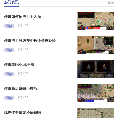
热门资讯
更多
传奇如何招虎卫士人员
07-27
视频
传奇虎卫升级按个数还是按经验
07-28
视频
传奇单职业pk手法
07-29
视频
传奇商店赚钱小技巧
07-29
视频
现在传奇屠龙还值钱吗